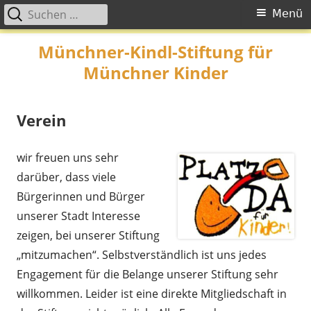
Suche
Primäres
Menü
nach:
Menü
Springe
Münchner-Kindl-Stiftung für
zum
Münchner Kinder
Inhalt
Verein
wir freuen uns sehr
darüber, dass viele
Bürgerinnen und Bürger
unserer Stadt Interesse
zeigen, bei unserer Stiftung
„mitzumachen“. Selbstverständlich ist uns jedes
Engagement für die Belange unserer Stiftung sehr
willkommen. Leider ist eine direkte Mitgliedschaft in